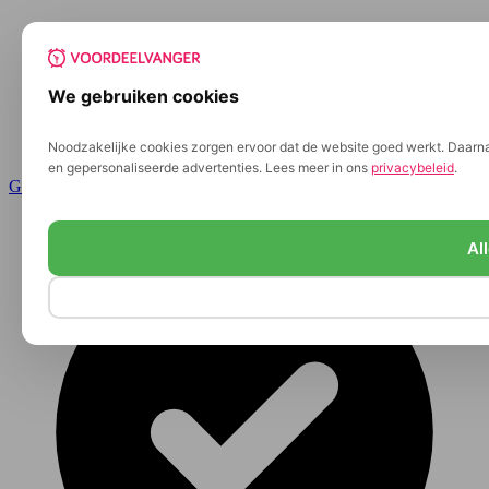
We gebruiken cookies
Noodzakelijke cookies zorgen ervoor dat de website goed werkt. Daarnaa
en gepersonaliseerde advertenties. Lees meer in ons
privacybeleid
.
Ga naar de inhoud
Al