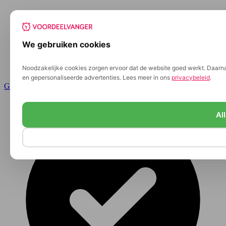
We gebruiken cookies
Noodzakelijke cookies zorgen ervoor dat de website goed werkt. Daarnaa
en gepersonaliseerde advertenties. Lees meer in ons
privacybeleid
.
Ga naar de inhoud
Al