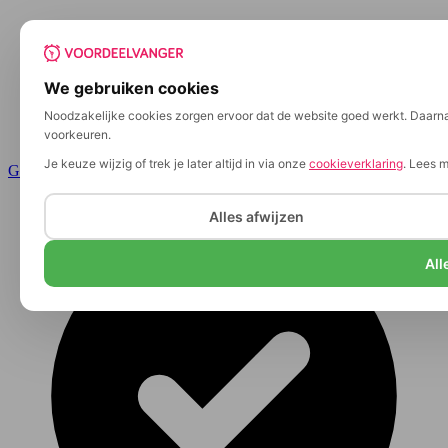
We gebruiken cookies
Noodzakelijke cookies zorgen ervoor dat de website goed werkt. Daarnaa
voorkeuren.
Je keuze wijzig of trek je later altijd in via onze
cookieverklaring
. Lees 
Ga naar de inhoud
Alles afwijzen
All