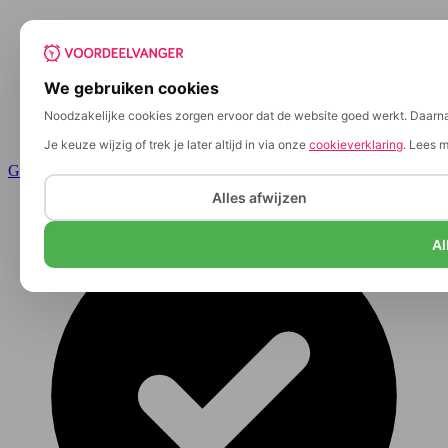
We gebruiken cookies
Noodzakelijke cookies zorgen ervoor dat de website goed werkt. Daarnaa
Je keuze wijzig of trek je later altijd in via onze
cookieverklaring
. Lees 
Ga naar de inhoud
Alles afwijzen
Al