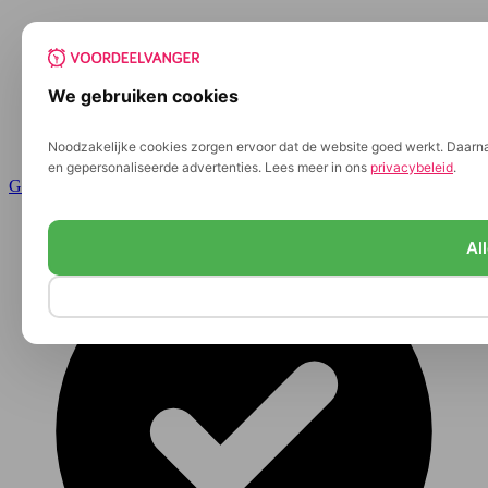
We gebruiken cookies
Noodzakelijke cookies zorgen ervoor dat de website goed werkt. Daarnaa
en gepersonaliseerde advertenties. Lees meer in ons
privacybeleid
.
Ga naar de inhoud
Al